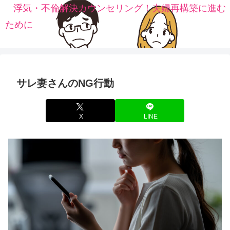
浮気・不倫解決カウンセリング！夫婦再構築に進む
ために
サレ妻さんのNG行動
X
LINE